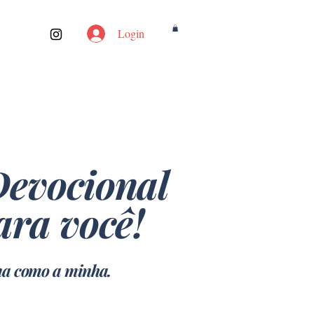
Login
Devocional
ara você!
na como a minha.