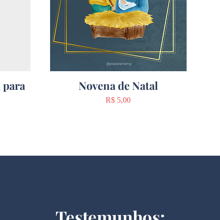
 para
Novena de Natal
Preço
R$ 5,00
Testemunhos: