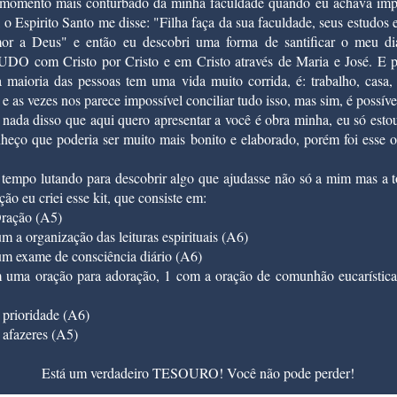
 momento mais conturbado da minha faculdade quando eu achava impo
 o Espirito Santo me disse: "Filha faça da sua faculdade, seus estudos 
mor a Deus" e então eu descobri uma forma de santificar o meu di
UDO com Cristo por Cristo e em Cristo através de Maria e José. E p
 maioria das pessoas tem uma vida muito corrida, é: trabalho, casa, 
.. e as vezes nos parece impossível conciliar tudo isso, mas sim, é possíve
 nada disso que aqui quero apresentar a você é obra minha, eu só est
heço que poderia ser muito mais bonito e elaborado, porém foi esse 
 tempo lutando para descobrir algo que ajudasse não só a mim mas a 
ão eu criei esse kit, que consiste em:
Oração (A5)
um a organização das leituras espirituais (A6)
 um exame de consciência diário (A6)
m uma oração para adoração, 1 com a oração de comunhão eucarística
 prioridade (A6)
 afazeres (A5)
Está um verdadeiro TESOURO! Você não pode perder!