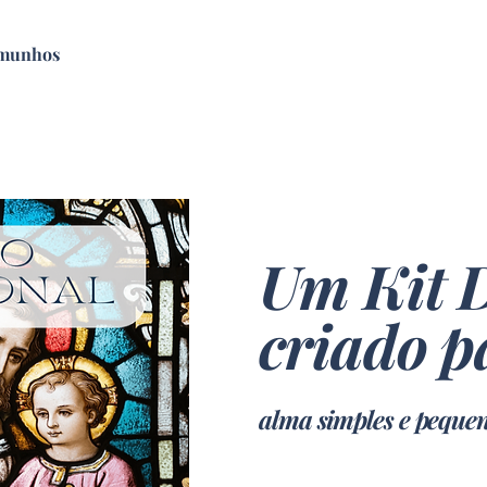
emunhos
Um Kit 
criado p
alma simples e peque