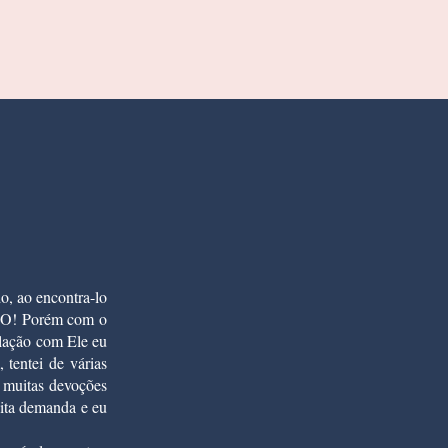
!
o, ao encontra-lo
UDO! Porém com o
elação com Ele eu
 tentei de várias
a muitas devoções
uita demanda e eu